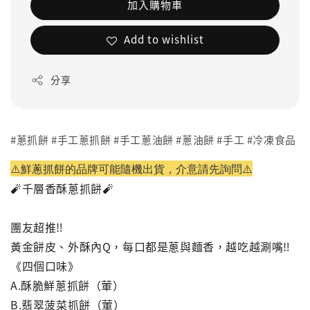
加入購物車
Add to wishlist
分享
#蔥抓餅 #手工蔥抓餅 #手工蔥油餅 #蔥油餅 #手工 #冷凍食品
⚠️鮮蔥抓餅的品牌可能隨機出貨，介意請先詢問⚠️
🧨千層香酥蔥抓餅🧨
團友超推‼️
黃金餅皮、外酥內Q，每口都是蔥與麵香，越吃越涮嘴‼️
《四個口味》
A.酥脆鮮蔥抓餅（葷）
B.翡翠菠菜抓餅（葷）