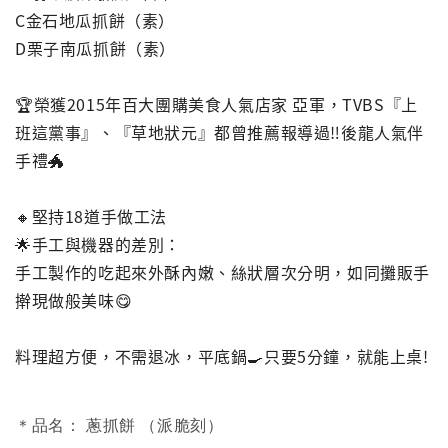
C金石地瓜抓餅（素）
D栗子南瓜抓餅（素）
🏆榮獲2015年百大團購美食人氣店家 亞軍，TVBS『上
班這黨事』、『草地狀元』都曾推薦報導過‼️後龍人氣伴
手禮🐲
🔸堅持18道手做工法
🌟手工與機器的差別：
手工製作的吃起來外酥內嫩、絲狀層次分明，如同攤販手
擀現做般美味😋
料理超方便，不需退冰，平底鍋🍳只要5分鐘，就能上桌!
＊品名： 蔥抓餅 （派脆刻）