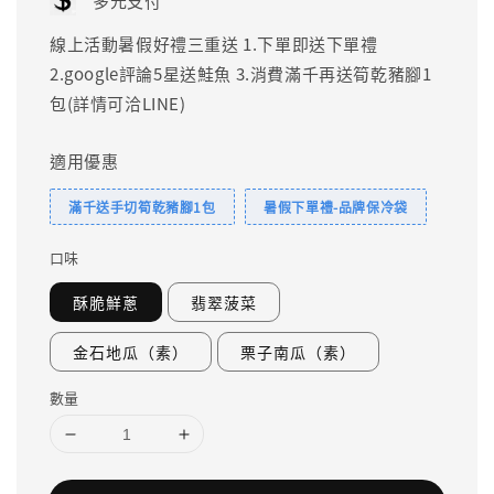
多元支付
線上活動暑假好禮三重送 1.下單即送下單禮
2.google評論5星送鮭魚 3.消費滿千再送筍乾豬腳1
包(詳情可洽LINE)
適用優惠
滿千送手切筍乾豬腳1包
暑假下單禮-品牌保冷袋
口味
酥脆鮮蔥
翡翠菠菜
金石地瓜（素）
栗子南瓜（素）
數量