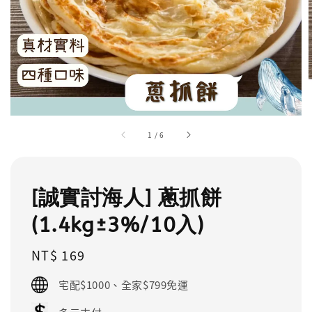
1
/
6
[誠實討海人] 蔥抓餅
(1.4kg±3%/10入)
Regular
NT$ 169
price
宅配$1000、全家$799免運