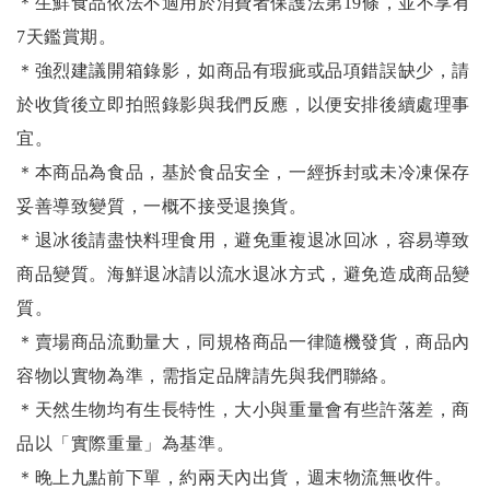
＊生鮮食品依法不適用於消費者保護法第19條，並不享有
7天鑑賞期。
＊強烈建議開箱錄影，如商品有瑕疵或品項錯誤缺少，請
於收貨後立即拍照錄影與我們反應，以便安排後續處理事
宜。
＊本商品為食品，基於食品安全，一經拆封或未冷凍保存
妥善導致變質，一概不接受退換貨。
＊退冰後請盡快料理食用，避免重複退冰回冰，容易導致
商品變質。海鮮退冰請以
流水退冰
方式，避免造成商品變
質。
＊賣場商品流動量大，同規格商品一律隨機發貨，商品內
容物以實物為準，需指定品牌請先與我們聯絡。
＊天然生物均有生長特性，大小與重量會有些許落差，商
品以「實際重量」為基準。
＊晚上九點前下單，約兩天內出貨，週末物流無收件。