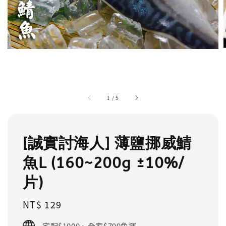
1
/
5
[誠實討海人] 薄鹽挪威鯖
魚L (160~200g ±10%/
片)
Regular
NT$ 129
price
宅配$1000、全家$799免運