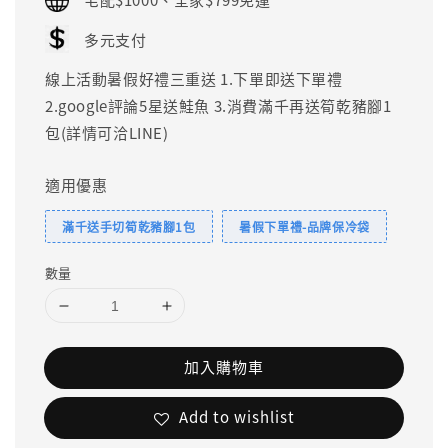
多元支付
線上活動暑假好禮三重送 1.下單即送下單禮
2.google評論5星送鮭魚 3.消費滿千再送筍乾豬腳1
包(詳情可洽LINE)
適用優惠
滿千送手切筍乾豬腳1包
暑假下單禮-品牌保冷袋
數量
加入購物車
Add to wishlist