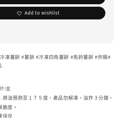
Add to wishlist
冷凍薯餅 #薯餅 #冷凍四角薯餅 #馬鈴薯餅 #炸類#
品
片/盒
將油預熱至１７５度，產品勿解凍，油炸３分鐘，
：
酥脆度。
凍保存