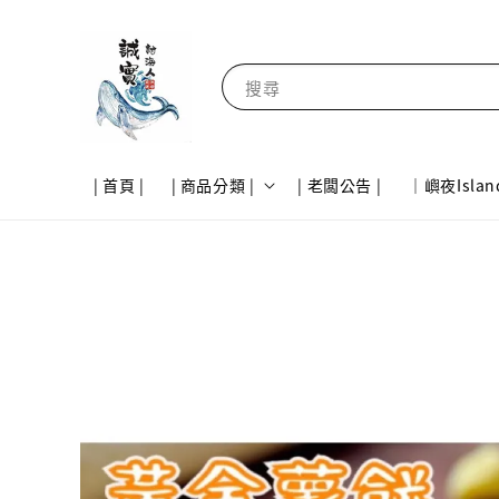
搜尋
| 首頁 |
| 商品分類 |
| 老闆公告 |
｜嶼夜Islan