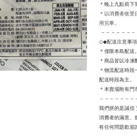
＊晚上九點前下
＊
以消費者收受
用完畢。
－－－－－－－
◇◆
配送注意事
＊僅限本島配送
＊商品皆以冷凍
＊物流配送時段
配送時段為主。
＊本賣場附有門
－－－－－－－
我們拼的是誠信 
消費者的滿意、
有任何問題歡迎