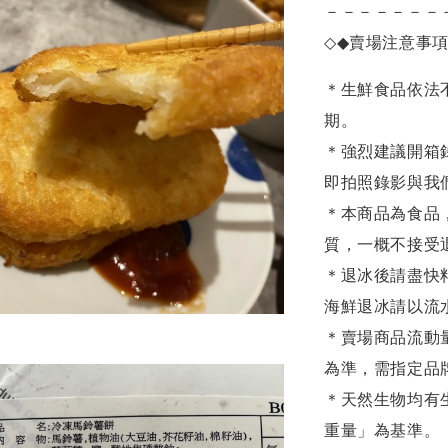
－－－－－－－
◇◆
賣場注意事
＊生鮮食品依法
期。
＊強烈建議開箱
即拍照錄影與我
＊本商品為食品
質，一概不接受
＊退冰後請盡快
海鮮退冰請以
流
＊賣場商品流動
為準，需指定品
＊天然生物均有
重量」為基準。