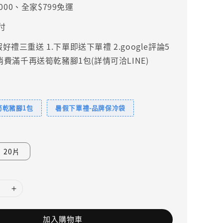
000、全家$799免運
付
禮三重送 1.下單即送下單禮 2.google評論5
.消費滿千再送筍乾豬腳1包(詳情可洽LINE)
筍乾豬腳1包
暑假下單禮-品牌保冷袋
20片
加入購物車