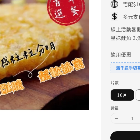
宅配$1
多元支
線上活動暑假好
星送鮭魚 3
適用優惠
滿千送手切
片數
10片
數量