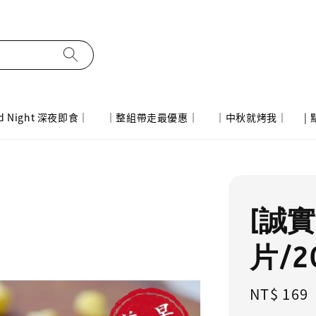
d Night 深夜即食｜
｜整組帶走最優惠｜
｜中秋就烤我｜
|
[誠實
片/2
Regular
NT$ 169
price