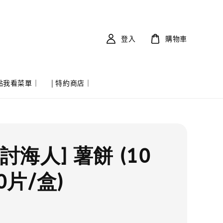
登入
購物車
 點我看菜單｜
| 特約商店｜
討海人] 薯餅 (10
0片/盒)