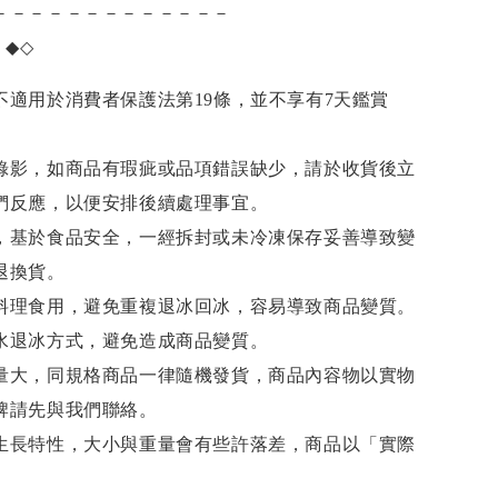
－－－－－－－－－－－－－
項
◆◇
不適用於消費者保護法第19條，並不享有7天鑑賞
錄影，如商品有瑕疵或品項錯誤缺少，請於收貨後立
們反應，以便安排後續處理事宜。
，基於食品安全，一經拆封或未冷凍保存妥善導致變
退換貨。
料理食用，避免重複退冰回冰，容易導致商品變質。
水退冰
方式，避免造成商品變質。
量大，同規格商品一律隨機發貨，商品內容物以實物
牌請先與我們聯絡。
生長特性，大小與重量會有些許落差，商品以「實際