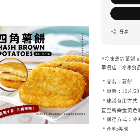
分享
#冷凍馬鈴薯餅 #
早餐店 #冷凍食
＊品名：薯餅
＊重量：10片/20
＊建議食用方式
直至所需金黃色
＊保存方式：冷
＊產地:美國