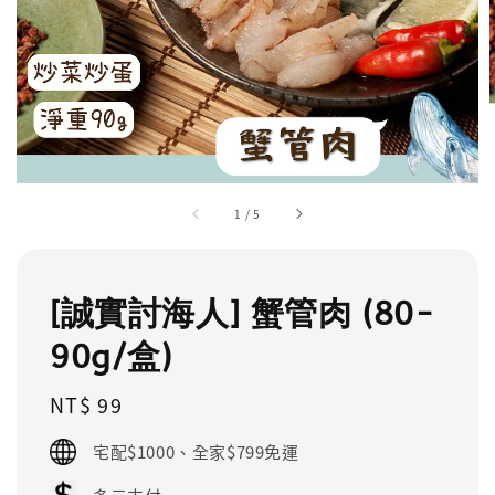
1
/
5
[誠實討海人] 蟹管肉 (80-
90g/盒)
Regular
NT$ 99
price
宅配$1000、全家$799免運