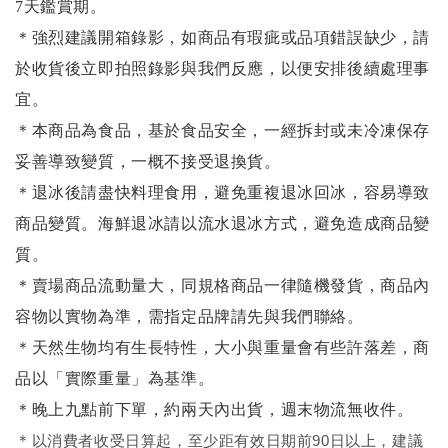
7天鑑賞期。
＊強烈建議開箱錄影，如商品有瑕疵或品項錯誤缺少，請
於收貨後立即拍照錄影與我們反應，以便安排後續處理事
宜。
＊本商品為食品，基於食品安全，一經拆封或未冷凍保存
妥善導致變質，一概不接受退換貨。
＊退冰後請盡快料理食用，避免重複退冰回冰，容易導致
商品變質。海鮮退冰請以
流水退冰
方式，避免造成商品變
質。
＊賣場商品流動量大，同規格商品一律隨機發貨，商品內
容物以實物為準，需指定品牌請先與我們聯絡。
＊天然生物均有生長特性，大小與重量會有些許落差，商
品以「實際重量」為基準。
＊晚上九點前下單，約兩天內出貨，週末物流無收件。
＊
以消費者收受日算起，至少距有效日期前90日以上，建議