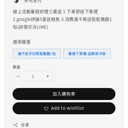
多元支付
線上活動暑假好禮三重送 1.下單即送下單禮
2.google評論5星送鮭魚 3.消費滿千再送筍乾豬腳1
包(詳情可洽LINE)
適用優惠
滿千送手切筍乾豬腳1包
暑假下單禮-品牌保冷袋
數量
加入購物車
Add to wishlist
分享