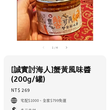
1
/
4
[誠實討海人]蟹黃風味醬
(200g/罐)
Regular
NT$ 269
price
宅配$1000、全家$799免運