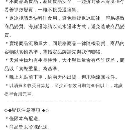
＊本商品為食品，基於食品安全，一經拆封或未冷凍保存
妥善導致變質，一概不接受退換貨。
＊退冰後請盡快料理食用，避免重複退冰回冰，容易導致
商品變質。海鮮退冰請以
流水退冰
方式，避免造成商品變
質。
＊賣場商品流動量大，同規格商品一律隨機發貨，商品內
容物以實物為準，需指定品牌請先與我們聯絡。
＊天然生物均有生長特性，大小與重量會有些許落差，商
品以「實際重量」為基準。
＊晚上九點前下單，約兩天內出貨，週末物流無收件。
＊
以消費者收受日算起，至少距有效日期前90日以上，建議
提早食用完畢。
－－－－－－－－－－－－－－－－－－－－
◇◆
配送注意事項
◆◇
＊僅限本島配送
。
＊商品皆以冷凍配送。