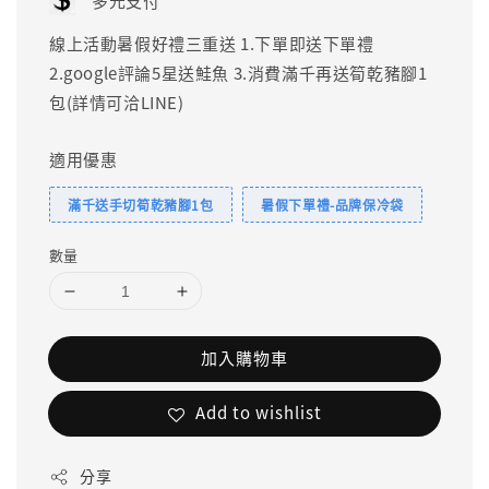
多元支付
線上活動暑假好禮三重送 1.下單即送下單禮
2.google評論5星送鮭魚 3.消費滿千再送筍乾豬腳1
包(詳情可洽LINE)
適用優惠
滿千送手切筍乾豬腳1包
暑假下單禮-品牌保冷袋
數量
加入購物車
Add to wishlist
分享