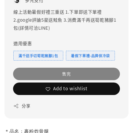
多元支付
線上活動暑假好禮三重送 1.下單即送下單禮
2.google評論5星送鮭魚 3.消費滿千再送筍乾豬腳1
包(詳情可洽LINE)
適用優惠
滿千送手切筍乾豬腳1包
暑假下單禮-品牌保冷袋
售完
Add to wishlist
分享
＊品名：裹粉炸骨腿