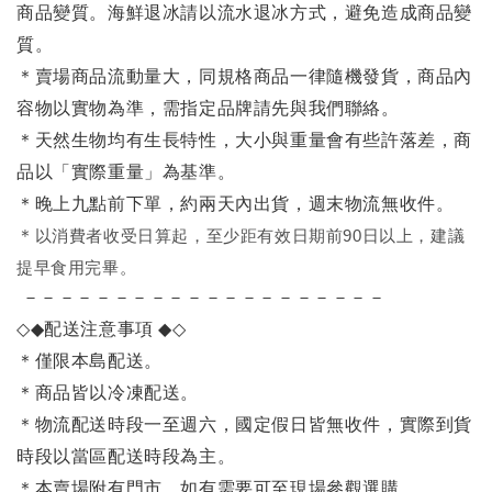
商品變質。海鮮退冰請以
流水退冰
方式，避免造成商品變
質。
＊賣場商品流動量大，同規格商品一律隨機發貨，商品內
容物以實物為準，需指定品牌請先與我們聯絡。
＊天然生物均有生長特性，大小與重量會有些許落差，商
品以「實際重量」為基準。
＊晚上九點前下單，約兩天內出貨，週末物流無收件。
＊
以消費者收受日算起，至少距有效日期前90日以上，建議
提早食用完畢。
－－－－－－－－－－－－－－－－－－－－
◇◆
配送注意事項
◆◇
＊僅限本島配送
。
＊商品皆以冷凍配送。
＊物流配送時段一至週六，國定假日皆無收件，實際到貨
時段以當區配送時段為主。
＊本賣場附有門市，如有需要可至現場參觀選購。