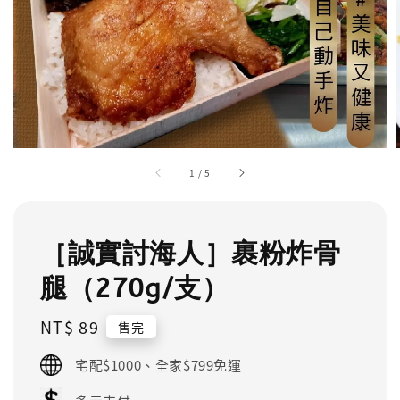
1
/
5
［誠實討海人］裹粉炸骨
腿（270g/支）
Regular
NT$ 89
售完
price
宅配$1000、全家$799免運