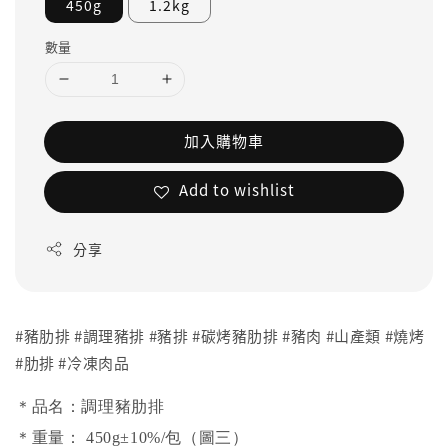
450g
1.2kg
數量
加入購物車
Add to wishlist
分享
#豬肋排 #調理豬排 #豬排 #碳烤豬肋排 #豬肉 #山產類 #燒烤
#肋排 #冷凍肉品
＊品名：調理豬肋排
＊重量： 450g±10%/包（圖三）