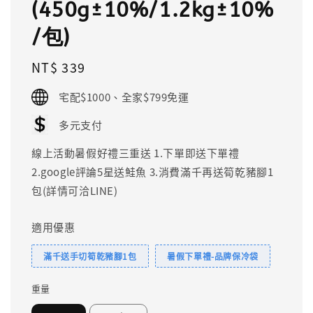
(450g±10%/1.2kg±10%
/包)
Regular
NT$ 339
price
宅配$1000、全家$799免運
多元支付
線上活動暑假好禮三重送 1.下單即送下單禮
2.google評論5星送鮭魚 3.消費滿千再送筍乾豬腳1
包(詳情可洽LINE)
適用優惠
滿千送手切筍乾豬腳1包
暑假下單禮-品牌保冷袋
重量