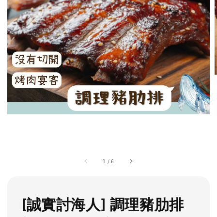
1
/
6
[誠實討海人] 調理豬肋排