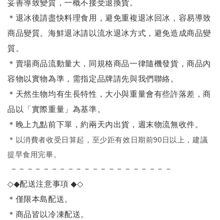
妥善導致變質，一概不接受退換貨。
＊退冰後請盡快料理食用，避免重複退冰回冰，容易導致
商品變質。海鮮退冰請以
流水退冰
方式，避免造成商品變
質。
＊賣場商品流動量大，同規格商品一律隨機發貨，商品內
容物以實物為準，需指定品牌請先與我們聯絡。
＊天然生物均有生長特性，大小與重量會有些許落差，商
品以「實際重量」為基準。
＊晚上九點前下單，約兩天內出貨，週末物流無收件。
＊
以消費者收受日算起，至少距有效日期前90日以上，建議
提早食用完畢。
－－－－－－－－－－－－－－－－－－－－
◇◆
配送注意事項
◆◇
＊僅限本島配送
。
＊商品皆以冷凍配送。