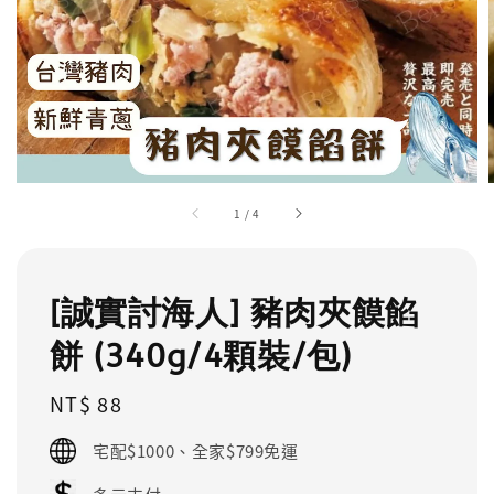
1
/
4
[誠實討海人] 豬肉夾饃餡
餅 (340g/4顆裝/包)
Regular
NT$ 88
price
宅配$1000、全家$799免運