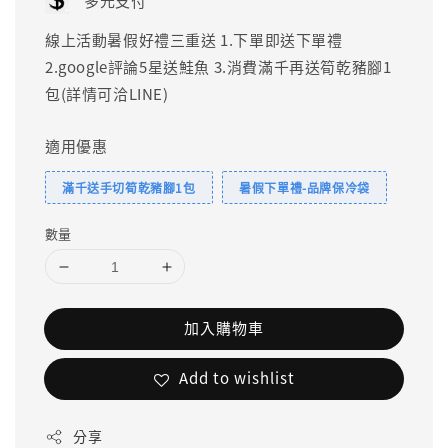
多元支付
線上活動暑假好禮三重送 1.下單即送下單禮
2.google評論5星送鮭魚 3.消費滿千再送筍乾豬腳1
包(詳情可洽LINE)
適用優惠
滿千送手切筍乾豬腳1包
暑假下單禮-品牌保冷袋
數量
加入購物車
Add to wishlist
分享