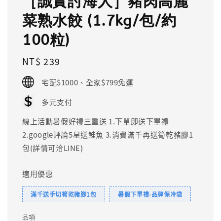
［誠實討海人］豬肉高麗
菜熟水餃 (1.7kg/包/約
100粒)
Regular
NT$ 239
price
宅配$1000、全家$799免運
多元支付
線上活動暑假好禮三重送 1.下單即送下單禮
2.google評論5星送鮭魚 3.消費滿千再送筍乾豬腳1
包(詳情可洽LINE)
適用優惠
滿千送手切筍乾豬腳1包
暑假下單禮-品牌保冷袋
品項