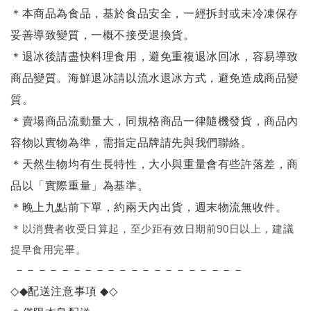
＊本商品為食品，基於食品安全，一經拆封或未冷凍保存
妥善導致變質，一概不接受退換貨。
＊退冰後請盡快料理食用，避免重複退冰回冰，容易導致
商品變質。海鮮退冰請以
流水退冰
方式，避免造成商品變
質。
＊賣場商品流動量大，同規格商品一律隨機發貨，商品內
容物以實物為準，需指定品牌請先與我們聯絡。
＊天然生物均有生長特性，大小與重量會有些許落差，商
品以「實際重量」為基準。
＊晚上九點前下單，約兩天內出貨，週末物流無收件。
＊
以消費者收受日算起，至少距有效日期前90日以上，建議
提早食用完畢。
－－－－－－－－－－－－－－－－－－－－
◇◆
配送注意事項
◆◇