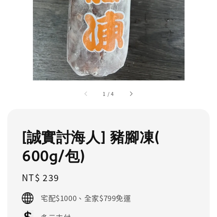
1
/
4
[誠實討海人] 豬腳凍(
600g/包)
Regular
NT$ 239
price
宅配$1000、全家$799免運