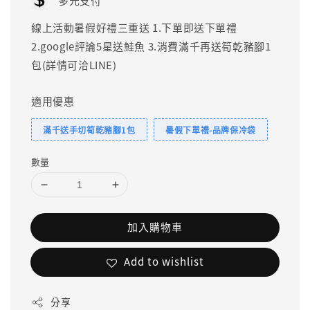
多元支付
線上活動暑假好禮三重送 1.下單即送下單禮
2.google評論5星送鮭魚 3.消費滿千再送筍乾豬腳1
包(詳情可洽LINE)
適用優惠
滿千送手切筍乾豬腳1包
暑假下單禮-品牌保冷袋
數量
加入購物車
Add to wishlist
分享