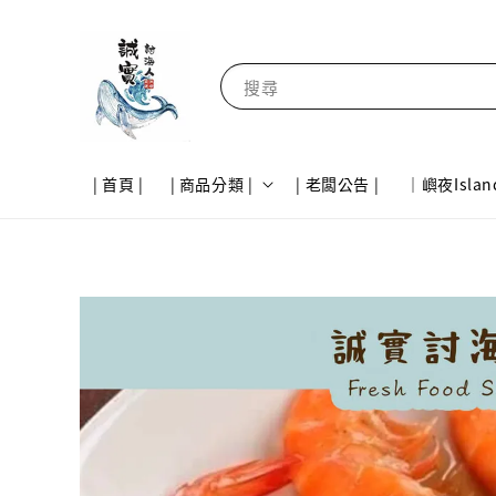
搜尋
| 首頁 |
| 商品分類 |
| 老闆公告 |
｜嶼夜Islan