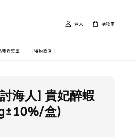
登入
購物車
 點我看菜單｜
| 特約商店｜
實討海人] 貴妃醉蝦
0g±10%/盒)