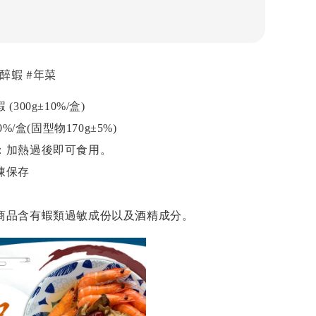
醉蝦 #年菜
300g±10%/盒)
%/盒(固型物170g±5%)
：加熱過後即可食用。
凍保存
商品含有蝦類過敏成份以及酒精成分。