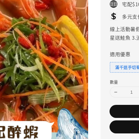
宅配$1
多元支
線上活動暑假好
星送鮭魚 3
適用優惠
滿千送手切
數量