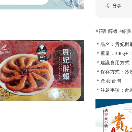
分享
#花雕醉蝦 #紹興
＊品名：貴妃醉蝦 (
＊重量：300g±10
＊建議食用方式
＊保存方式：冷
＊產地:台灣
＊注意事項：此