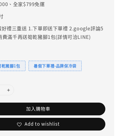
000、全家$799免運
付
禮三重送 1.下單即送下單禮 2.google評論5
.消費滿千再送筍乾豬腳1包(詳情可洽LINE)
筍乾豬腳1包
暑假下單禮-品牌保冷袋
加入購物車
Add to wishlist