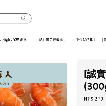
d Night 深夜即食｜
｜整組帶走最優惠｜
｜中秋就烤我｜
|
[誠
(30
Regular
NT$ 279
price