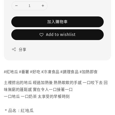
加入購物車
Add to wishlist
分享
#紅地瓜 #番薯 #好吃 #冷凍食品 #調理食品 #加熱即食
土裡挖出的地瓜 經過加熱後 熱熱軟軟的手感 一口咬下去 回
味無窮的蓬鬆感 實在令人一口接著一口
一口地瓜 一口奶茶 太享受的早餐時刻
＊品名：紅地瓜