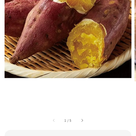
1
/
5