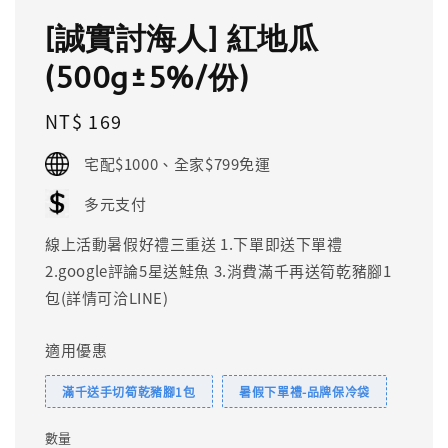
[誠實討海人] 紅地瓜
(500g±5%/份)
Regular
NT$ 169
price
宅配$1000、全家$799免運
多元支付
線上活動暑假好禮三重送 1.下單即送下單禮
2.google評論5星送鮭魚 3.消費滿千再送筍乾豬腳1
包(詳情可洽LINE)
適用優惠
滿千送手切筍乾豬腳1包
暑假下單禮-品牌保冷袋
數量