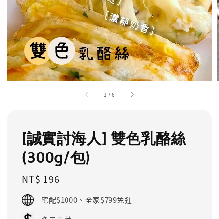
1
/
6
[誠實討海人] 雙色乳酪絲
(300g/包)
Regular
NT$ 196
price
宅配$1000、全家$799免運