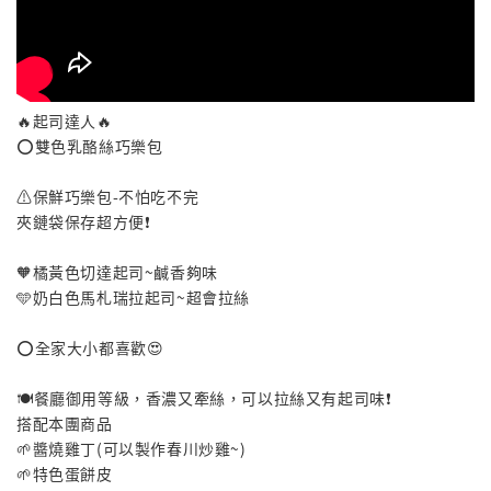
🔥起司達人🔥
⭕️雙色乳酪絲巧樂包
⚠️保鮮巧樂包-不怕吃不完
夾鏈袋保存超方便❗️
🧡橘黃色切達起司~鹹香夠味
🩵奶白色馬札瑞拉起司~超會拉絲
⭕️全家大小都喜歡😍
🍽️餐廳御用等級，香濃又牽絲，可以拉絲又有起司味❗️
搭配本團商品
🌱醬燒雞丁(可以製作春川炒雞~)
🌱特色蛋餅皮