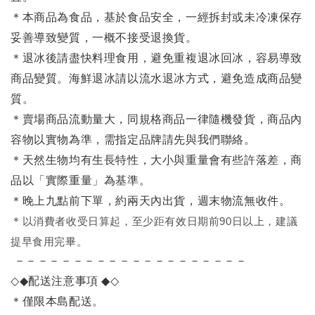
＊本商品為食品，基於食品安全，一經拆封或未冷凍保存
妥善導致變質，一概不接受退換貨。
＊退冰後請盡快料理食用，避免重複退冰回冰，容易導致
商品變質。海鮮退冰請以流水退冰方式，避免造成商品變
質。
＊賣場商品流動量大，同規格商品一律隨機發貨，商品內
容物以實物為準，需指定品牌請先與我們聯絡。
＊天然生物均有生長特性，大小與重量會有些許落差，商
品以「實際重量」為基準。
＊晚上九點前下單，約兩天內出貨，週末物流無收件。
＊
以消費者收受日算起，至少距有效日期前90日以上，建議
提早食用完畢。
－－－－－－－－－－－－－－－－－－－－
◇◆
配送注意事項
◆◇
＊僅限本島配送
。