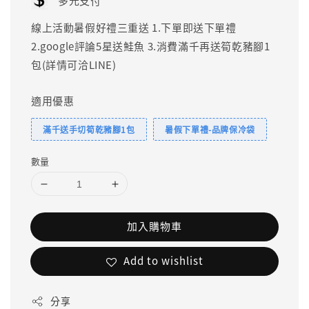
多元支付
線上活動暑假好禮三重送 1.下單即送下單禮
2.google評論5星送鮭魚 3.消費滿千再送筍乾豬腳1
包(詳情可洽LINE)
適用優惠
滿千送手切筍乾豬腳1包
暑假下單禮-品牌保冷袋
數量
加入購物車
Add to wishlist
分享