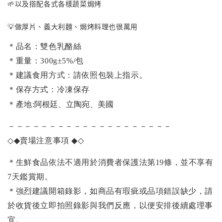
🌱以及搭配各式各樣蔬菜焗烤
💡做厚片、義大利麵、焗烤料理也很萬用
＊
品名：雙色乳酪絲
＊重量：300g±5%/包
＊建議食用方式：請依照包裝上指示。
＊保存方式：冷凍保存
阿根廷、立陶宛、美國
＊產地:
－－－－－－－－－－－－－－－－－－－－
◇◆
賣場注意事項
◆◇
＊生鮮食品依法不適用於消費者保護法第19條，並不享有
7天鑑賞期。
＊強烈建議開箱錄影，如商品有瑕疵或品項錯誤缺少，請
於收貨後立即拍照錄影與我們反應，以便安排後續處理事
宜。