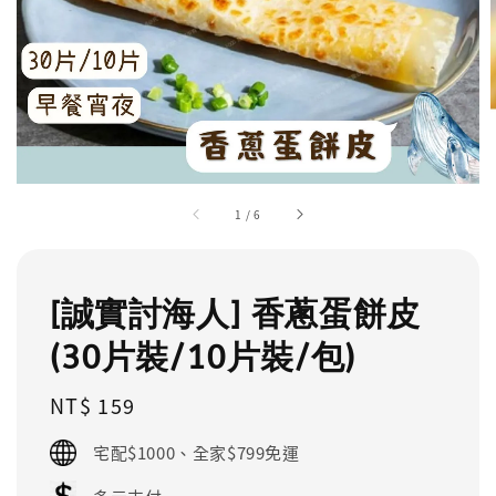
1
/
6
[誠實討海人] 香蔥蛋餅皮
(30片裝/10片裝/包)
Regular
NT$ 159
price
宅配$1000、全家$799免運