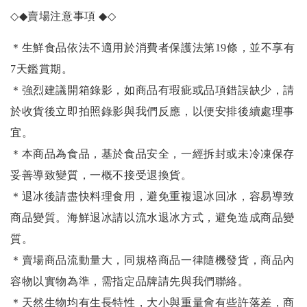
◇◆
賣場注意事項
◆◇
＊生鮮食品依法不適用於消費者保護法第19條，並不享有
7天鑑賞期。
＊強烈建議開箱錄影，如商品有瑕疵或品項錯誤缺少，請
於收貨後立即拍照錄影與我們反應，以便安排後續處理事
宜。
＊本商品為食品，基於食品安全，一經拆封或未冷凍保存
妥善導致變質，一概不接受退換貨。
＊退冰後請盡快料理食用，避免重複退冰回冰，容易導致
商品變質。海鮮退冰請以
流水退冰
方式，避免造成商品變
質。
＊賣場商品流動量大，同規格商品一律隨機發貨，商品內
容物以實物為準，需指定品牌請先與我們聯絡。
＊天然生物均有生長特性，大小與重量會有些許落差，商