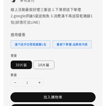
多元支付
線上活動暑假好禮三重送 1.下單即送下單禮
2.google評論5星送鮭魚 3.消費滿千再送筍乾豬腳1
包(詳情可洽LINE)
適用優惠
滿千送手切筍乾豬腳1包
暑假下單禮-品牌保冷袋
重量
30片裝
10片裝
數量
加入購物車