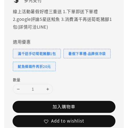
多元支付
線上活動暑假好禮三重送 1.下單即送下單禮
2.google評論5星送鮭魚 3.消費滿千再送筍乾豬腳1
包(詳情可洽LINE)
適用優惠
滿千送手切筍乾豬腳1包
暑假下單禮-品牌保冷袋
魷魚條兩件再折20元
數量
加入購物車
Add to wishlist