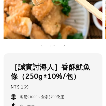
1
/
4
［誠實討海人］香酥魷魚
條（250g±10%/包）
Regular
NT$ 169
price
宅配$1000、全家$799免運