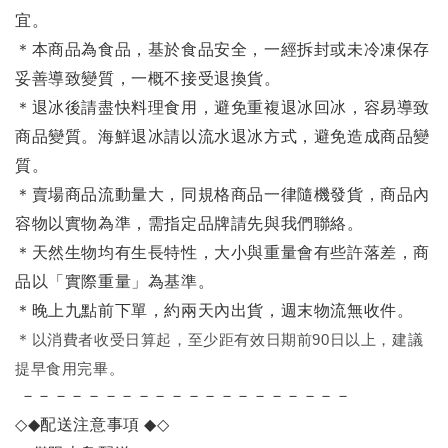
宜。
＊本商品為食品，基於食品安全，一經拆封或未冷凍保存
妥善導致變質，一概不接受退換貨。
＊退冰後請盡快料理食用，避免重複退冰回冰，容易導致
商品變質。海鮮退冰請以
流水退冰
方式，避免造成商品變
質。
＊賣場商品流動量大，同規格商品一律隨機發貨，商品內
容物以實物為準，需指定品牌請先與我們聯絡。
＊天然生物均有生長特性，大小與重量會有些許落差，商
品以「實際重量」為基準。
＊晚上九點前下單，約兩天內出貨，週末物流無收件。
＊
以消費者收受日算起，至少距有效日期前90日以上，建議
提早食用完畢。
－－－－－－－－－－－－－－－－－－－－
◇◆
配送注意事項
◆◇