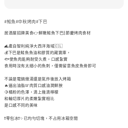
#鮭魚#中秋烤肉#下巴
居酒屋招牌美食👉鮮嫩鮭魚下巴🍾節慶烤肉食材
🌊產自智利純淨大西洋海域🇨🇱
💰下巴是鮭魚魚油和膠質的藏寶庫，
🐟使魚肉能夠耐受久煮，口感紮實
食用時沒有太細小的魚刺，僅需留意魚皮魚骨即可
不論是電鍋燉湯還是氣炸後放入烤箱
🔥逼出油脂🥢肉質口感油潤鮮腴
🍋橘粉的色澤，滴上幾滴檸檬
和輪切厚片的柔嫩紮實相比
是口感不同的美味
❗️零包冰❗✨已均勻切塊，不占用冰箱空間