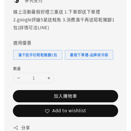
多元支付
線上活動暑假好禮三重送 1.下單即送下單禮
2.google評論5星送鮭魚 3.消費滿千再送筍乾豬腳1
包(詳情可洽LINE)
適用優惠
滿千送手切筍乾豬腳1包
暑假下單禮-品牌保冷袋
數量
加入購物車
Add to wishlist
分享