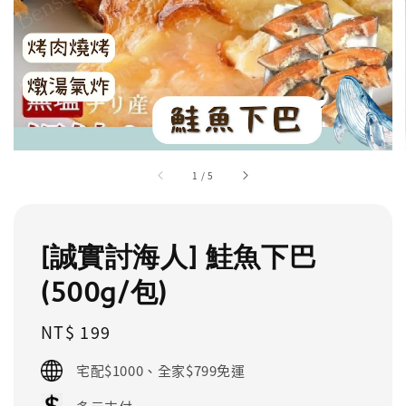
1
/
5
[誠實討海人] 鮭魚下巴
(500g/包)
Regular
NT$ 199
price
宅配$1000、全家$799免運