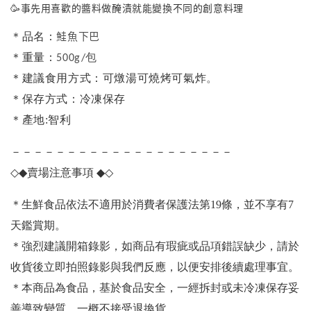
🥳事先用喜歡的醬料做醃漬就能變換不同的創意料理
鮭魚下巴
＊品名：
＊重量：
500g/包
。
＊建議食用方式：可燉湯可燒烤可氣炸
＊保存方式：冷凍保存
＊產地:智利
－－－－－－－－－－－－－－－－－－－－
◇◆
賣場注意事項
◆◇
＊生鮮食品依法不適用於消費者保護法第19條，並不享有7
天鑑賞期。
＊強烈建議開箱錄影，如商品有瑕疵或品項錯誤缺少，請於
收貨後立即拍照錄影與我們反應，以便安排後續處理事宜。
＊本商品為食品，基於食品安全，一經拆封或未冷凍保存妥
善導致變質，一概不接受退換貨。