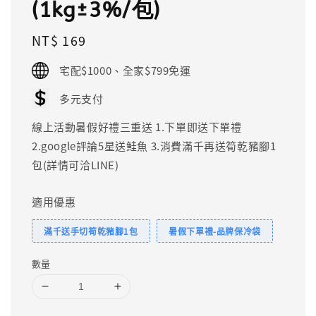
(1kg±3%/包)
Regular
NT$ 169
price
宅配$1000、全家$799免運
多元支付
線上活動暑假好禮三重送 1.下單即送下單禮
2.google評論5星送鮭魚 3.消費滿千再送筍乾豬腳1
包(詳情可洽LINE)
適用優惠
滿千送手切筍乾豬腳1包
暑假下單禮-品牌保冷袋
數量