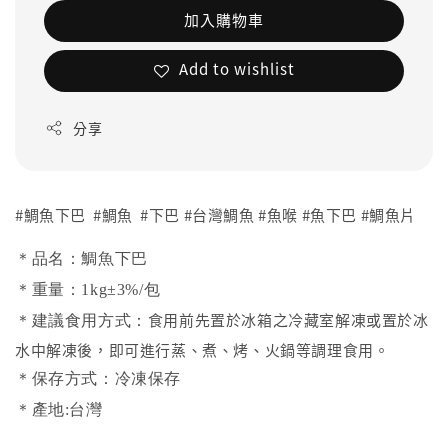
加入購物車
Add to wishlist
分享
#鯛魚下巴 #鯛魚 #下巴 #台灣鯛魚 #魚喉 #魚下巴 #鯛魚片
＊品名：鯛魚下巴
＊重量：1kg±3%/包
食用前先置於冰箱之冷藏室解凍或置於冰
＊建議食用方式：
水中解凍後，即可進行蒸、煮、烤、火鍋等調理食用。
＊保存方式：冷凍保存
＊產地:台灣