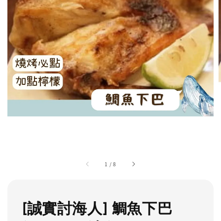
1
/
8
[誠實討海人] 鯛魚下巴