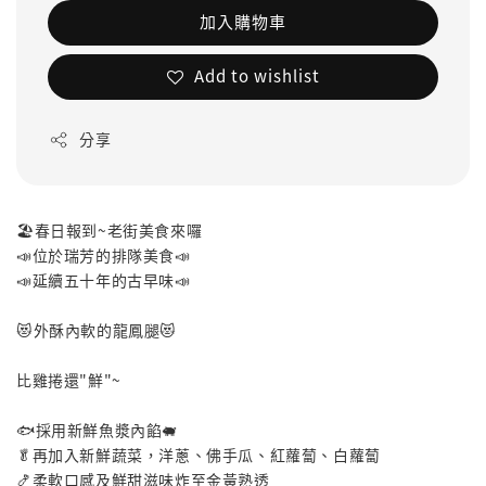
加入購物車
Add to wishlist
分享
🏖️春日報到~老街美食來囉
📣位於瑞芳的排隊美食📣
📣延續五十年的古早味📣
😻外酥內軟的龍鳳腿😻
比雞捲還"鮮"~
🐟採用新鮮魚漿內餡🐖
🥬再加入新鮮蔬菜，洋蔥、佛手瓜、紅蘿蔔、白蘿蔔
🍤柔軟口感及鮮甜滋味炸至金黃熟透