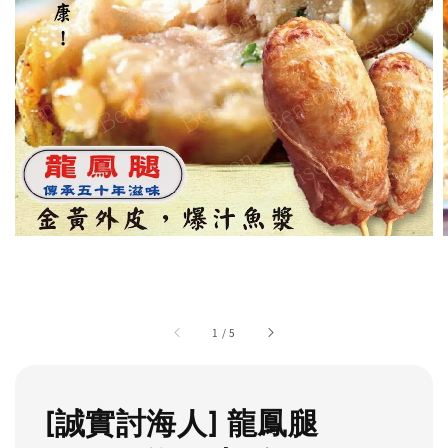
1
/
5
[誠實討海人] 龍鳳腿