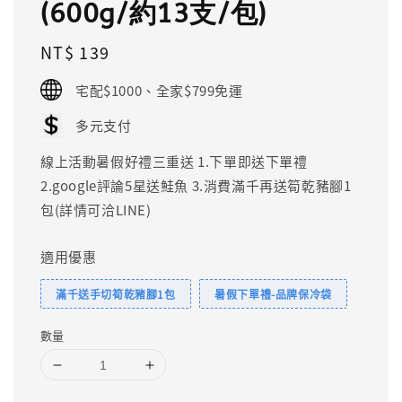
(600g/約13支/包)
Regular
NT$ 139
price
宅配$1000、全家$799免運
多元支付
線上活動暑假好禮三重送 1.下單即送下單禮
2.google評論5星送鮭魚 3.消費滿千再送筍乾豬腳1
包(詳情可洽LINE)
適用優惠
滿千送手切筍乾豬腳1包
暑假下單禮-品牌保冷袋
數量