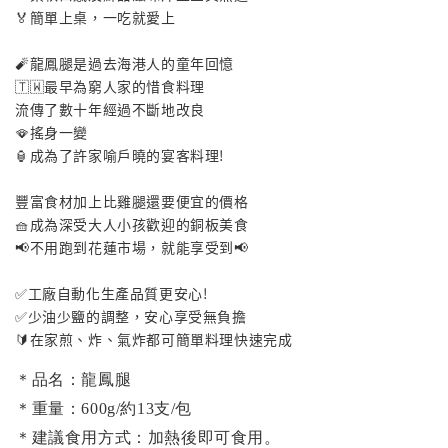
🏅簡單上桌，一吃就愛上
🧨龍鳳腿是過去海港人的童年回憶
🇹🇼最早為窮人家的惜食料理
流傳了數十年經過不斷地改良
🪭搖身一變
🏮成為了許家喻戶曉的宴客料理!
豐富食材加上比雞腿還要便宜的價格
🧺成為深受大人小孩歡迎的銅板美食
📢不用跑到花蓮市場，就能享受到📢
✅工廠自動化生產品質更安心!
✅少油少鹽的調整，安心享受無負擔
🔰在家煎、炸、氣炸都可簡單料理快速完成
＊品名：龍鳳腿
＊重量：600g/約13支/包
＊建議食用方式：加熱後即可食用。