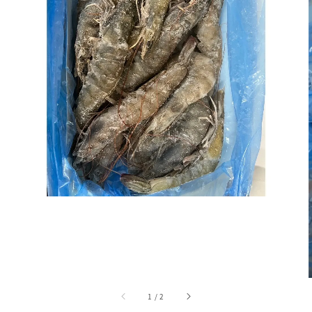
1
/
2