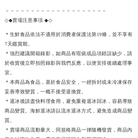
－－－－－－－－－－－－－－－－－－－－
◇◆
賣場注意事項
◆◇
＊生鮮食品依法不適用於消費者保護法第19條，並不享有
7天鑑賞期。
＊強烈建議開箱錄影，如商品有瑕疵或品項錯誤缺少，請
於收貨後立即拍照錄影與我們反應，以便安排後續處理事
宜。
＊本商品為食品，基於食品安全，一經拆封或未冷凍保存
妥善導致變質，一概不接受退換貨。
＊退冰後請盡快料理食用，避免重複退冰回冰，容易導致
商品變質。海鮮退冰請以
流水退冰
方式，避免造成商品變
質。
＊賣場商品流動量大，同規格商品一律隨機發貨，商品內