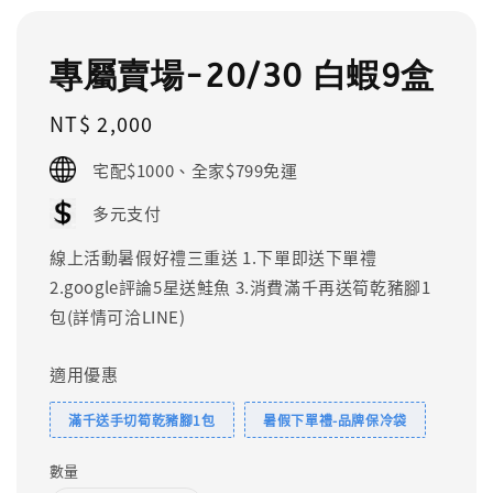
專屬賣場-20/30 白蝦9盒
Regular
NT$ 2,000
price
宅配$1000、全家$799免運
多元支付
線上活動暑假好禮三重送 1.下單即送下單禮
2.google評論5星送鮭魚 3.消費滿千再送筍乾豬腳1
包(詳情可洽LINE)
適用優惠
滿千送手切筍乾豬腳1包
暑假下單禮-品牌保冷袋
數量