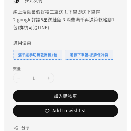
多元支付
線上活動暑假好禮三重送 1.下單即送下單禮
2.google評論5星送鮭魚 3.消費滿千再送筍乾豬腳1
包(詳情可洽LINE)
適用優惠
滿千送手切筍乾豬腳1包
暑假下單禮-品牌保冷袋
數量
加入購物車
Add to wishlist
分享