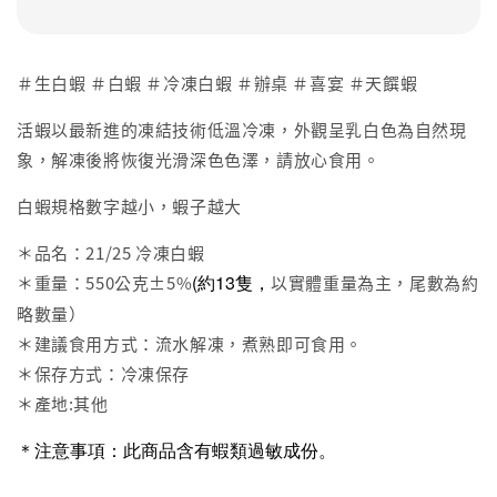
＃生白蝦 ＃白蝦 ＃冷凍白蝦 ＃辦桌 ＃喜宴 ＃天饌蝦
活蝦以最新進的凍結技術低溫冷凍，外觀呈乳白色為自然現
象，解凍後將恢復光滑深色色澤，請放心食用。
白蝦規格數字越小，蝦子越大
＊品名：21/25 冷凍白蝦
(約13隻，
＊重量：550公克±5%
以實體重量為主，尾數為約
略數量）
＊建議食用方式：流水解凍，煮熟即可食用。
＊保存方式：冷凍保存
＊產地:其他
＊注意事項：此商品含有蝦類過敏成份。