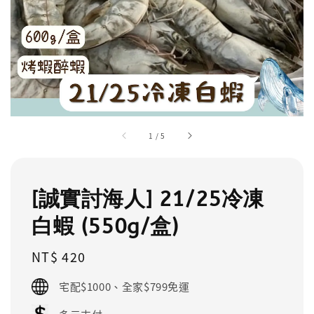
1
/
5
[誠實討海人] 21/25冷凍
白蝦 (550g/盒)
Regular
NT$ 420
price
宅配$1000、全家$799免運