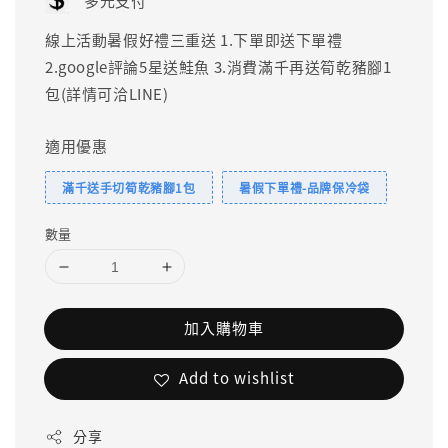
多元支付
線上活動暑假好禮三重送 1.下單即送下單禮
2.google評論5星送鮭魚 3.消費滿千再送筍乾豬腳1
包(詳情可洽LINE)
適用優惠
滿千送手切筍乾豬腳1包
暑假下單禮-品牌保冷袋
數量
加入購物車
Add to wishlist
分享