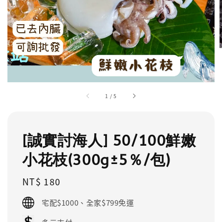
1
/
5
[誠實討海人] 50/100鮮嫩
小花枝(300g±5％/包)
Regular
NT$ 180
price
宅配$1000、全家$799免運