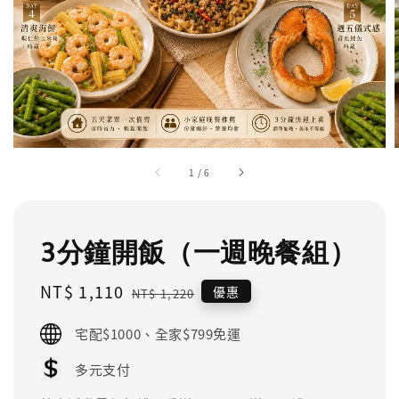
1
/
6
3分鐘開飯（一週晚餐組）
Sale
NT$ 1,110
Regular
優惠
NT$ 1,220
price
price
宅配$1000、全家$799免運
多元支付