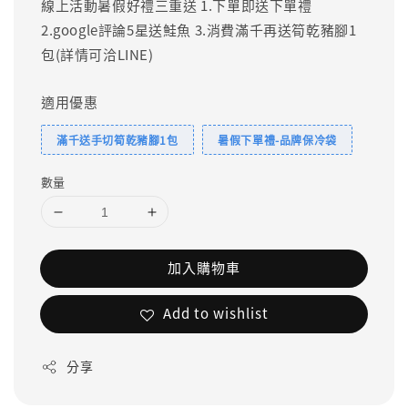
線上活動暑假好禮三重送 1.下單即送下單禮
2.google評論5星送鮭魚 3.消費滿千再送筍乾豬腳1
包(詳情可洽LINE)
適用優惠
滿千送手切筍乾豬腳1包
暑假下單禮-品牌保冷袋
數量
加入購物車
Add to wishlist
分享