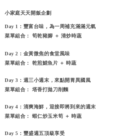
小家庭天天開飯企劃
Day 1
：豐富台味，為一周補充滿滿元氣
菜單組合： 筍乾豬腳 ＋ 清炒時蔬
Day 2
：金黃微焦的食堂風味
菜單組合： 乾煎鯖魚片 ＋ 時蔬
Day 3
：週三小週末，來點開胃異國風
菜單組合： 塔香打拋刀削麵
Day 4
：清爽海鮮，迎接即將到來的週末
菜單組合： 蝦仁炒玉米筍 ＋ 時蔬
Day 5
：豐盛週五頂級享受