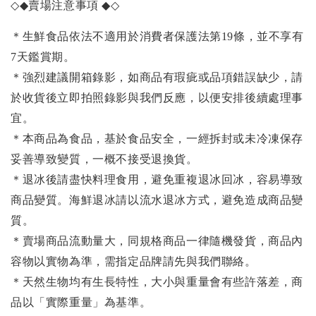
◇◆
賣場注意事項
◆◇
＊生鮮食品依法不適用於消費者保護法第19條，並不享有
7天鑑賞期。
＊強烈建議開箱錄影，如商品有瑕疵或品項錯誤缺少，請
於收貨後立即拍照錄影與我們反應，以便安排後續處理事
宜。
＊本商品為食品，基於食品安全，一經拆封或未冷凍保存
妥善導致變質，一概不接受退換貨。
＊退冰後請盡快料理食用，避免重複退冰回冰，容易導致
商品變質。海鮮退冰請以流水退冰方式，避免造成商品變
質。
＊賣場商品流動量大，同規格商品一律隨機發貨，商品內
容物以實物為準，需指定品牌請先與我們聯絡。
＊天然生物均有生長特性，大小與重量會有些許落差，商
品以「實際重量」為基準。